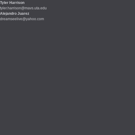
Tyler Harrison
tyler.harrison@mavs.uta.edu
Alejandro Juarez
dreamseelive@yahoo.com